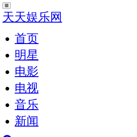
切
换
天天娱乐网
导
航
首页
明星
电影
电视
音乐
新闻