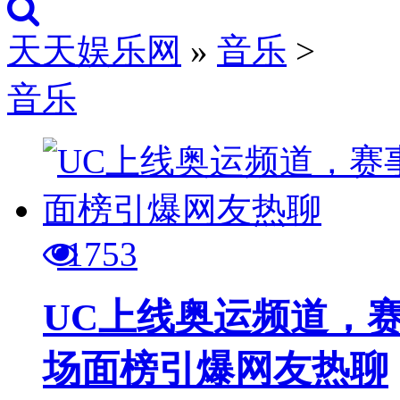
天天娱乐网
»
音乐
>
音乐
1753
UC上线奥运频道，
场面榜引爆网友热聊