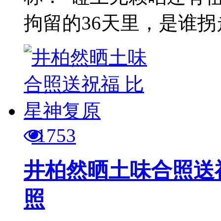
拘留的36天里，是谁拐走
1753
井柏然晒土味合照送祝
照