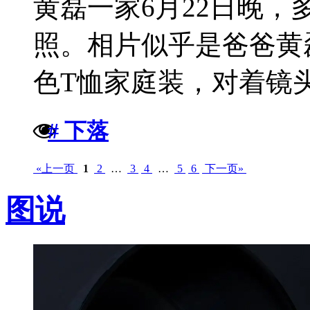
黄磊一家6月22日晚
照。相片似乎是爸爸黄
色T恤家庭装，对着镜头
# 下落
«上一页
1
2
…
3
4
…
5
6
下一页»
图说