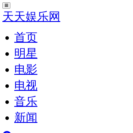
切
换
天天娱乐网
导
航
首页
明星
电影
电视
音乐
新闻