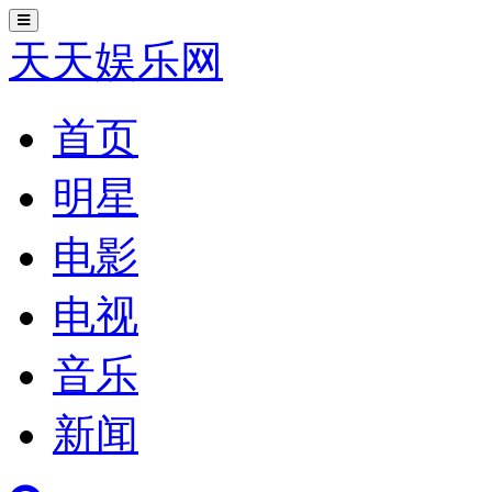
切
换
天天娱乐网
导
航
首页
明星
电影
电视
音乐
新闻