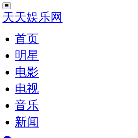
切
换
天天娱乐网
导
航
首页
明星
电影
电视
音乐
新闻