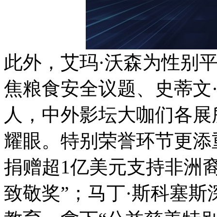
此外，艾玛·沃森为性别
焦粮食安全议题、史蒂文
人，中外影坛大咖们各展
耀眼。特别荣誉环节更添
捐赠超1亿美元支持非洲
致敬奖”；马丁·斯科塞