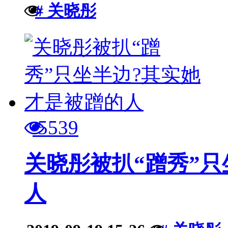
# 关晓彤
5539
关晓彤被扒“蹭秀”
人