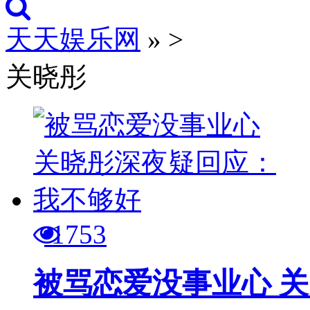
天天娱乐网
»
>
关晓彤
1753
被骂恋爱没事业心 