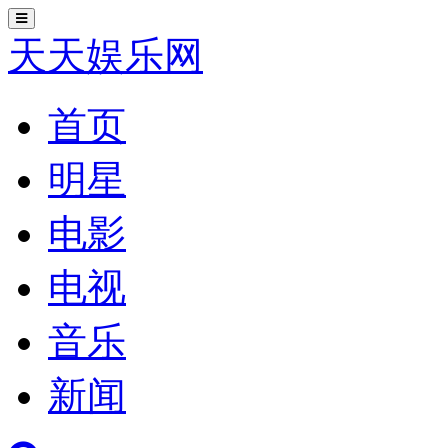
切
换
天天娱乐网
导
航
首页
明星
电影
电视
音乐
新闻