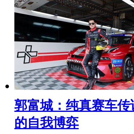
郭富城：纯真赛车传说
的自我博弈