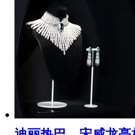
迪丽热巴，宋威龙亮相 M