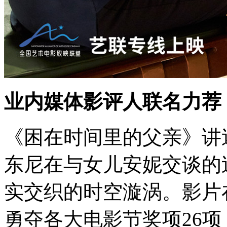
业内媒体影评人联名力荐
《困在时间里的父亲》讲
东尼在与女儿安妮交谈的
实交织的时空漩涡。影片
勇夺各大电影节奖项26项