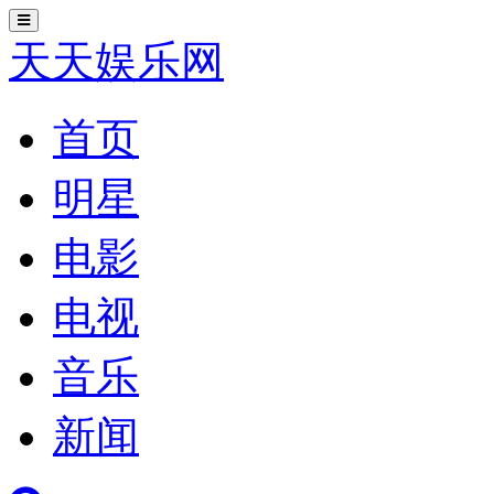
切
换
天天娱乐网
导
航
首页
明星
电影
电视
音乐
新闻