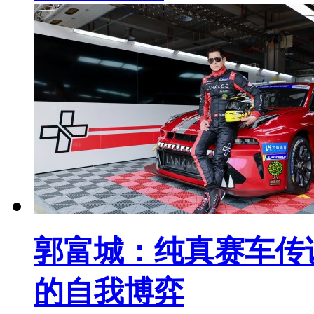
郭富城：纯真赛车传说
的自我博弈