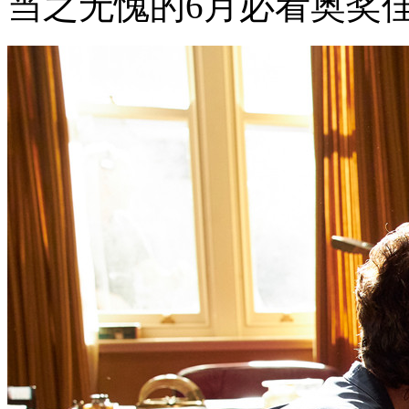
当之无愧的6月必看奥奖