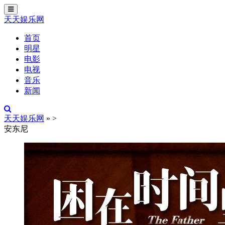
切
换
天天娱乐网
导
航
首页
明星
电影
电视
音乐
新闻
天天娱乐网
»
>
安东尼