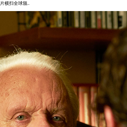
横扫全球颁..